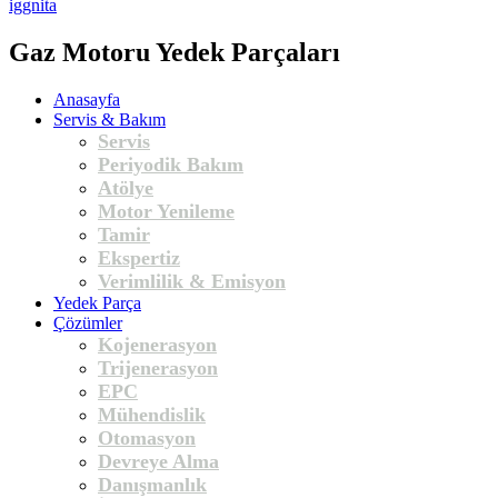
iggnita
Gaz Motoru Yedek Parçaları
Anasayfa
Servis & Bakım
Servis
Periyodik Bakım
Atölye
Motor Yenileme
Tamir
Ekspertiz
Verimlilik & Emisyon
Yedek Parça
Çözümler
Kojenerasyon
Trijenerasyon
EPC
Mühendislik
Otomasyon
Devreye Alma
Danışmanlık