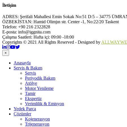
İletişim
ADRES:
Şerifali Mahallesi Emin Sokak No:51 D:5 – 34775 Ü
ÖZBEKİSTAN:
Hamid Olimjın str. Center -1, No:22/20 Taskent
Telefon:
+90 216 2322828
E-posta:
info@iggnita.com
Çalışma Saatleri:
Hafta içi: 09:00 -18:00
Copyrights © 2021 All Rights Reserved - Designed by
ALLWAYW
×
Anasayfa
Servis & Bakım
Servis
Periyodik Bakım
Atölye
Motor Yenileme
Tamir
Ekspertiz
Verimlilik & Emisyon
Yedek Parça
Çözümler
Kojenerasyon
Trijenerasyon