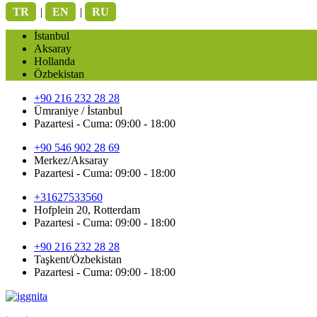
TR
|
EN
|
RU
İstanbul
Aksaray
Hollanda
Özbekistan
+90 216 232 28 28
Ümraniye / İstanbul
Pazartesi - Cuma: 09:00 - 18:00
+90 546 902 28 69
Merkez/Aksaray
Pazartesi - Cuma: 09:00 - 18:00
+31627533560
Hofplein 20, Rotterdam
Pazartesi - Cuma: 09:00 - 18:00
+90 216 232 28 28
Taşkent/Özbekistan
Pazartesi - Cuma: 09:00 - 18:00