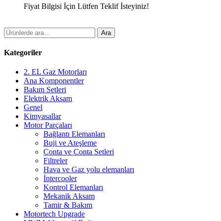
Fiyat Bilgisi İçin Lütfen Teklif İsteyiniz!
Ara:
Ara
Kategoriler
2. EL Gaz Motorları
Ana Komponentler
Bakım Setleri
Elektrik Aksam
Genel
Kimyasallar
Motor Parçaları
Bağlantı Elemanları
Buji ve Ateşleme
Conta ve Conta Setleri
Filtreler
Hava ve Gaz yolu elemanları
İntercooler
Kontrol Elemanları
Mekanik Aksam
Tamir & Bakım
Motortech Upgrade