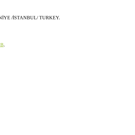
MRANİYE /İSTANBUL/ TURKEY.
EB
.