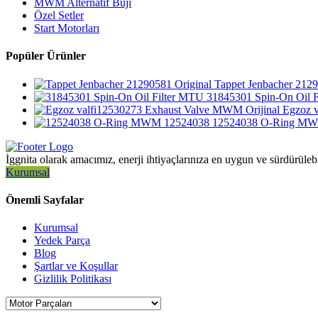
MWM Alternatif Buji
Özel Setler
Start Motorları
Popüler Ürünler
Tappet Jenbacher 2129
31845301 Spin-On Oil 
Egzoz 
12524038 O-Ring MW
İggnita olarak amacımız, enerji ihtiyaçlarınıza en uygun ve sürdürüleb
Kurumsal
Önemli Sayfalar
Kurumsal
Yedek Parça
Blog
Şartlar ve Koşullar
Gizlilik Politikası