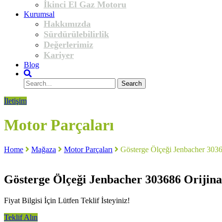
İkinci El Gaz Motoru
Kurumsal
Hakkımızda
Sürdürülebilirlik
Değerlerimiz
Kariyer
Blog
İletişim
Motor Parçaları
Home
Mağaza
Motor Parçaları
Gösterge Ölçeği Jenbacher 3036
Gösterge Ölçeği Jenbacher 303686 Orijina
Fiyat Bilgisi İçin Lütfen Teklif İsteyiniz!
Teklif Alın