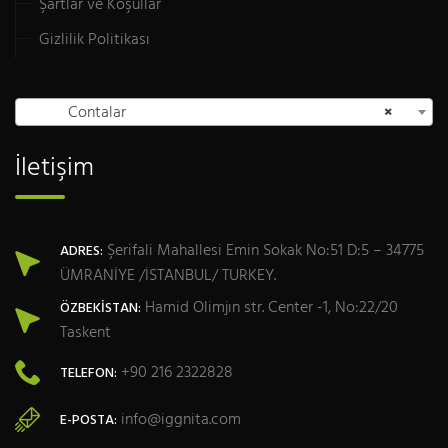
Şartlar ve Koşullar
Gizlilik Politikası
Contalar
×
İletişim
Şerifali Mahallesi Emin Sokak No:51 D:5 – 34775
ADRES:
ÜMRANİYE /İSTANBUL/ TURKEY.
Hamid Olimjın str. Center -1, No:22/20
ÖZBEKİSTAN:
Taskent
+90 216 2322828
TELEFON:
info@iggnita.com
E-POSTA: