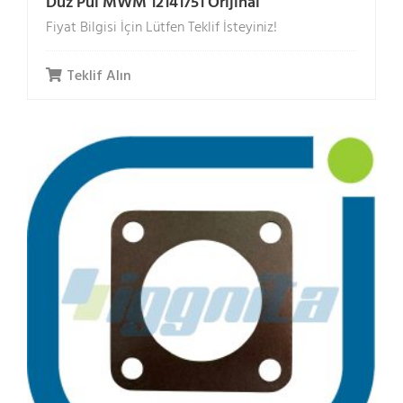
Düz Pul MWM 12141751 Orijinal
Fiyat Bilgisi İçin Lütfen Teklif İsteyiniz!
Teklif Alın