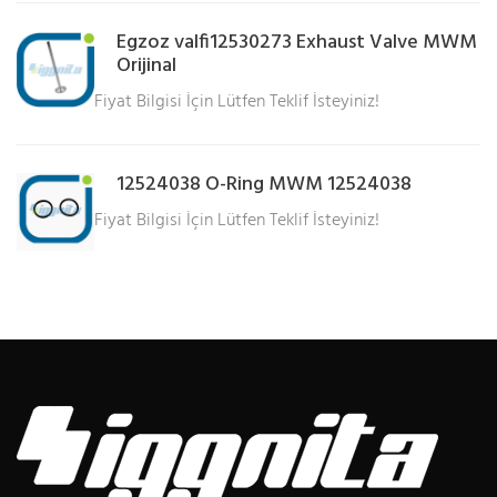
Egzoz valfi12530273 Exhaust Valve MWM
Orijinal
Fiyat Bilgisi İçin Lütfen Teklif İsteyiniz!
12524038 O-Ring MWM 12524038
Fiyat Bilgisi İçin Lütfen Teklif İsteyiniz!