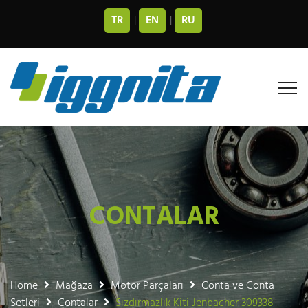
TR
|
EN
|
RU
CONTALAR
Home
Mağaza
Motor Parçaları
Conta ve Conta
Setleri
Contalar
Sızdırmazlık Kiti Jenbacher 309338