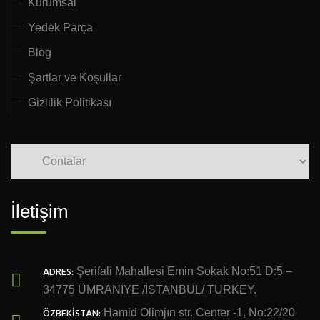
Kurumsal
Yedek Parça
Blog
Şartlar ve Koşullar
Gizlilik Politikası
İletişim
ADRES:
Şerifali Mahallesi Emin Sokak No:51 D:5 –
34775 ÜMRANİYE /İSTANBUL/ TURKEY.
ÖZBEKİSTAN:
Hamid Olimjın str. Center -1, No:22/20