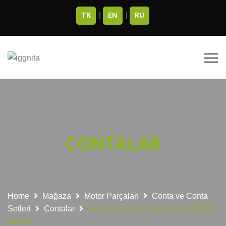
TR
EN
RU
|
|
CONTALAR
Home
Mağaza
Motor Parçaları
Conta ve Conta
Setleri
Contalar
Sızdırmazlık Kiti Jenbacher 637862
Orijinal