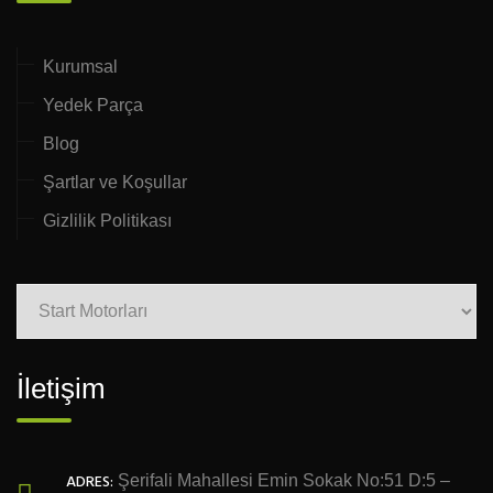
Kurumsal
Yedek Parça
Blog
Şartlar ve Koşullar
Gizlilik Politikası
İletişim
ADRES:
Şerifali Mahallesi Emin Sokak No:51 D:5 –