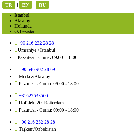
TR
|
EN
|
RU
İstanbul
Aksaray
Hollanda
Özbekistan
+90 216 232 28 28
Ümraniye / İstanbul
Pazartesi - Cuma: 09:00 - 18:00
+90 546 902 28 69
Merkez/Aksaray
Pazartesi - Cuma: 09:00 - 18:00
+31627533560
Hofplein 20, Rotterdam
Pazartesi - Cuma: 09:00 - 18:00
+90 216 232 28 28
Taşkent/Özbekistan