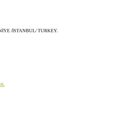
MRANİYE /İSTANBUL/ TURKEY.
EB
.