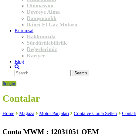
Otomasyon
Devreye Alma
Danışmanlık
İkinci El Gaz Motoru
Kurumsal
Hakkımızda
Sürdürülebilirlik
Değerlerimiz
Kariyer
Blog
İletişim
Contalar
Home
Mağaza
Motor Parçaları
Conta ve Conta Setleri
Contal
Conta MWM : 12031051 OEM