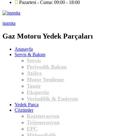
Pazartesi - Cuma: 09:00 - 18:00
iggnita
Gaz Motoru Yedek Parçaları
Anasayfa
Servis & Bakım
Servis
Periyodik Bakım
Atölye
Motor Yenileme
Tamir
Ekspertiz
Verimlilik & Emisyon
Yedek Parça
Çözümler
Kojenerasyon
Trijenerasyon
EPC
Mühendislik