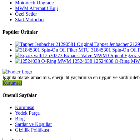
Motortech Upgrade
MWM Alternatif Buji
Özel Setler
Start Motorları
Popüler Ürünler
Tappet Jenbacher 2129
31845301 Spin-On Oil 
Egzoz 
12524038 O-Ring MW
İggnita olarak amacımız, enerji ihtiyaçlarınıza en uygun ve sürdürüleb
Kurumsal
Önemli Sayfalar
Kurumsal
Yedek Parça
Blog
Şartlar ve Koşullar
Gizlilik Politikası