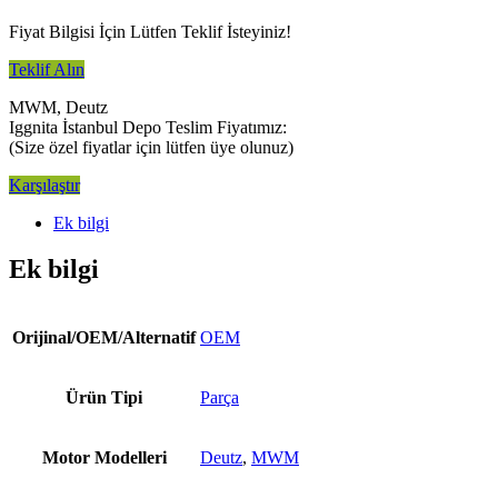
Fiyat Bilgisi İçin Lütfen Teklif İsteyiniz!
Teklif Alın
MWM, Deutz
Iggnita İstanbul Depo Teslim Fiyatımız:
(Size özel fiyatlar için lütfen üye olunuz)
Karşılaştır
Ek bilgi
Ek bilgi
Orijinal/OEM/Alternatif
OEM
Ürün Tipi
Parça
Motor Modelleri
Deutz
,
MWM