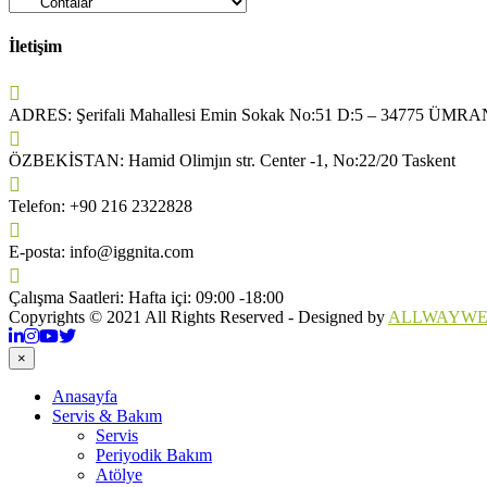
İletişim
ADRES:
Şerifali Mahallesi Emin Sokak No:51 D:5 – 34775 Ü
ÖZBEKİSTAN:
Hamid Olimjın str. Center -1, No:22/20 Taskent
Telefon:
+90 216 2322828
E-posta:
info@iggnita.com
Çalışma Saatleri:
Hafta içi: 09:00 -18:00
Copyrights © 2021 All Rights Reserved - Designed by
ALLWAYW
×
Anasayfa
Servis & Bakım
Servis
Periyodik Bakım
Atölye