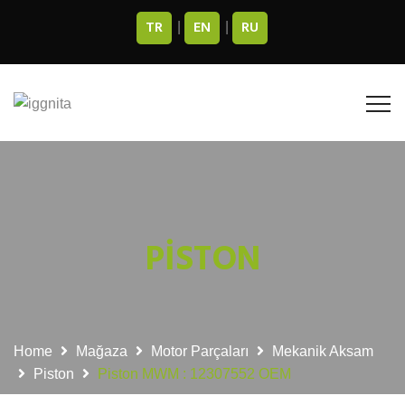
TR
EN
RU
|
|
PISTON
Home
Mağaza
Motor Parçaları
Mekanik Aksam
Piston
Piston MWM : 12307552 OEM