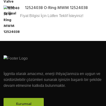
12524038 O-Ring MWM 12524038
Fiyat Bilgisi İçin Lütfen Teklif İsteyiniz!
İggnita olarak amacımız, enerji ihtiyaçlarınıza en uygun ve
sürdürülebilir çözümleri sunarak işinizin başarılı bir şekilde
devam etmesine katkıda bulunmaktır.
Kurumsal