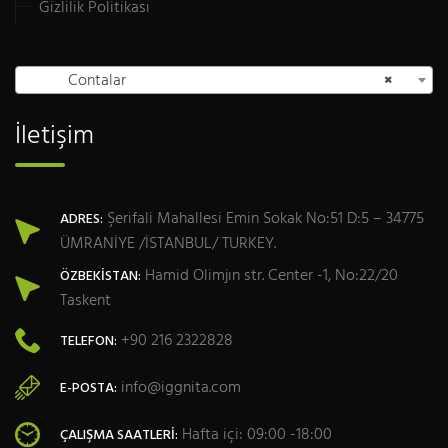
Gizlilik Politikası
Contalar
×
İletişim
Şerifali Mahallesi Emin Sokak No:51 D:5 – 34775
ADRES:
ÜMRANİYE /İSTANBUL/ TURKEY.
Hamid Olimjın str. Center -1, No:22/20
ÖZBEKİSTAN:
Taskent
+90 216 2322828
TELEFON:
info@iggnita.com
E-POSTA:
Hafta içi: 09:00 -18:00
ÇALIŞMA SAATLERI: