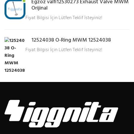
Egzoz valfi12530273 Exhaust Valve MWM
Orijinal
Fiyat Bilgisi İçin Lütfen Teklif İsteyiniz!
12524038 O-Ring MWM 12524038
Fiyat Bilgisi İçin Lütfen Teklif İsteyiniz!