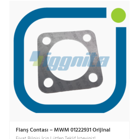
Flanş Contası – MWM 01222931 Orijinal
Fiyat Bilgisi İçin Lütfen Teklif İsteyiniz!