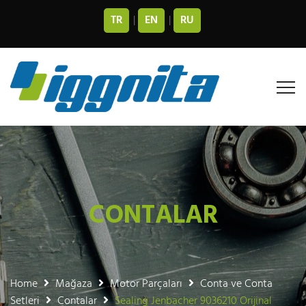
TR
|
EN
|
RU
CONTALAR
Home
Mağaza
Motor Parçaları
Conta ve Conta
Setleri
Contalar
Sealing Jenbacher 9036210 Orijinal